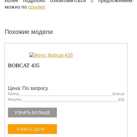
Более подробно ознакомитсься с предложением
можно по
ссылке
Похожие модели
BOBCAT X334
Цена: По запросу
Бренд
Bobcat
Bobc
Модель
435
X33
УЗНАТЬ БОЛЬШЕ
УЗНАТЬ ЦЕНУ