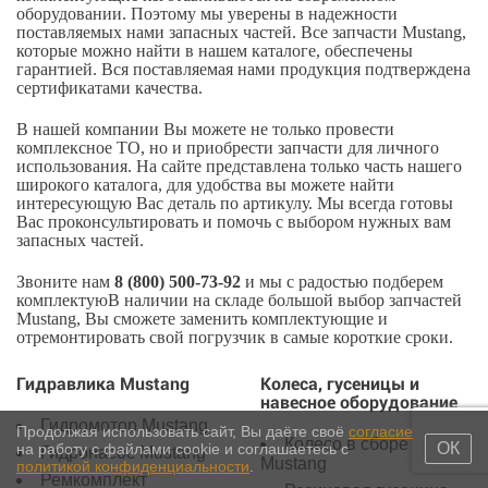
оборудовании. Поэтому мы уверены в надежности
поставляемых нами запасных частей. Все запчасти Mustang,
которые можно найти в нашем каталоге, обеспечены
гарантией. Вся поставляемая нами продукция подтверждена
сертификатами качества.
В нашей компании Вы можете не только провести
комплексное ТО, но и приобрести запчасти для личного
использования. На сайте представлена только часть нашего
широкого каталога, для удобства вы можете найти
интересующую Вас деталь по артикулу. Мы всегда готовы
Вас проконсультировать и помочь с выбором нужных вам
запасных частей.
Звоните нам
8 (800) 500-73-92
и мы с радостью подберем
комплектуюВ наличии на складе большой выбор запчастей
Mustang, Вы сможете заменить комплектующие и
отремонтировать свой погрузчик в самые короткие сроки.
Гидравлика Mustang
Колеса, гусеницы и
навесное оборудование
Гидромотор Mustang
Продолжая использовать сайт, Вы даёте своё
согласие
Колесо в сборе
ОК
на работу с файлами cookie и соглашаетесь с
Гидронасос Mustang
Mustang
политикой конфиденциальности
.
Ремкомплект