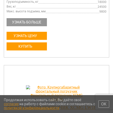
Грузоподъемность, кг
18000
Вес, кг
24500
Макс. высота подъема, мм
9800
УЗНАТЬ БОЛЬШЕ
УЗНАТЬ ЦЕНУ
КУПИТЬ
Продолжая использовать сайт, Вы даёте своё
ОК
согласие
на работу с файлами cookie и соглашаетесь с
ФРОНТАЛЬНЫЙ ПОГРУЗЧИК XCMG LW180K
политикой конфиденциальности
.