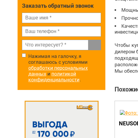
Заказать обратный звонок
Мощны
Прочно
Качест
инвестиц
Чтобы ку
дилером б
Нажимая на галочку, я
подходящ
соглашаюсь с условиями
располож
обработки персональных
Мы обесп
данных
и
политикой
конфиденциальности
.
Похожи
NEUSON 1402RD
NEUSO