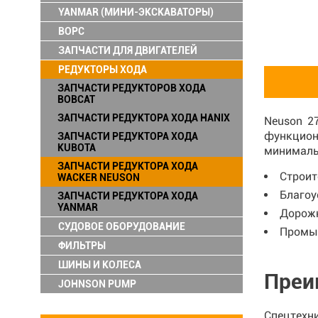
YANMAR (МИНИ-ЭКСКАВАТОРЫ)
ВОРС
ЗАПЧАСТИ ДЛЯ ДВИГАТЕЛЕЙ
РЕДУКТОРЫ ХОДА
ЗАПЧАСТИ РЕДУКТОРОВ ХОДА
BOBCAT
ЗАПЧАСТИ РЕДУКТОРА ХОДА HANIX
Neuson 2
функциона
ЗАПЧАСТИ РЕДУКТОРА ХОДА
KUBOTA
минималь
ЗАПЧАСТИ РЕДУКТОРА ХОДА
Строит
WACKER NEUSON
Благоу
ЗАПЧАСТИ РЕДУКТОРА ХОДА
YANMAR
Дорожн
СУДОВОЕ ОБОРУДОВАНИЕ
Промы
ФИЛЬТРЫ
ШИНЫ И КОЛЕСА
Преи
JOHNSON PUMP
Спецтехни