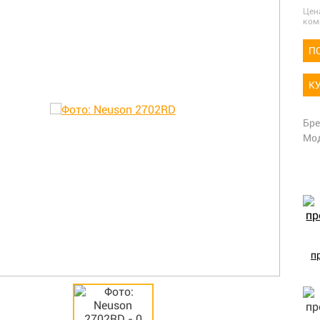
Цен
ком
П
К
Бр
Мо
п