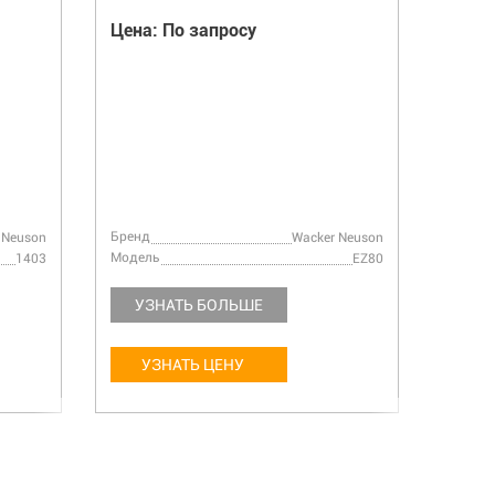
Цена: По запросу
Цена:
Бренд
Бренд
 Neuson
Wacker Neuson
Модель
Модел
1403
EZ80
УЗНАТЬ БОЛЬШЕ
УЗ
УЗНАТЬ ЦЕНУ
У