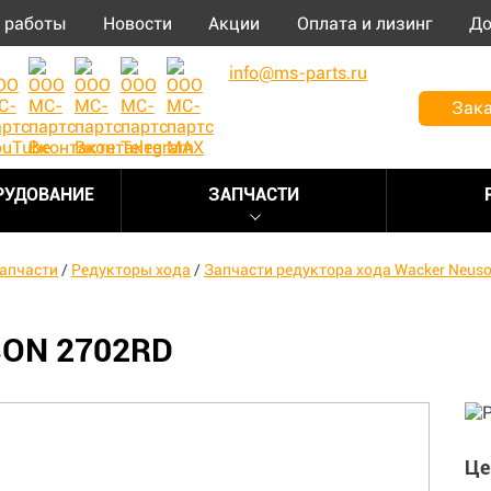
 работы
Новости
Акции
Оплата и лизинг
До
info@ms-parts.ru
Зака
РУДОВАНИЕ
ЗАПЧАСТИ
апчасти
/
Редукторы хода
/
Запчасти редуктора хода Wacker Neus
ON 2702RD
Це