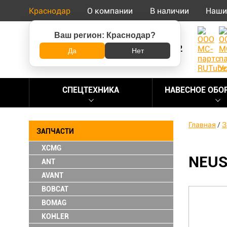
Краснодар
О компании
В наличии
Наши
Ваш регион:
Краснодар
?
8 (800) 500-73-92
Да
Нет
СПЕЦТЕХНИКА
НАВЕСНОЕ ОБО
Главная
/
З
ЗАПЧАСТИ
XCMG
NEUS
ANT
AVANT
BOBCAT
BOMAG
KOHLER