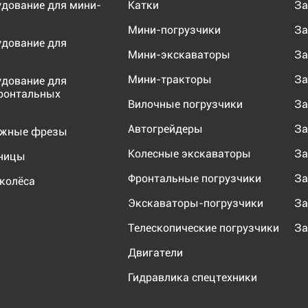
удование для мини-
Катки
За
Мини-погрузчики
За
удование для
Мини-экскаваторы
За
Мини-тракторы
За
удование для
ронтальных
Вилочные погрузчики
За
Автогрейдеры
За
ожные фрезы
Колесные экскаваторы
За
еницы
Фронтальные погрузчики
За
колёса
Экскаваторы-погрузчики
За
Телескопические погрузчики
За
Двигатели
Гидравлика спецтехники