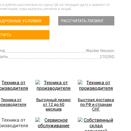
а в рублях рассчитана по курсу ЦБ на текущую дату и зависит от
плектации, года выпуска, региона и акций.
ОДРОБНЫЕ УСЛОВИЯ
РАССЧИТАТЬ ЛИЗИНГ
УПИТЬ
енд
Wacker Neuson
дель
2702RD
Техника от
Выгодный лизинг
Быстрая доставка
роизводителя
от 12 до 60
по РФ и странам
месяцев
СНГ