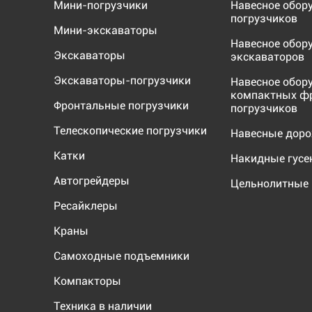
Мини-погрузчики
Навесное обор
погрузчиков
Мини-экскаваторы
Навесное обор
Экскаваторы
экскаваторов
Экскаваторы-погрузчики
Навесное обор
компактных ф
Фронтальные погрузчики
погрузчиков
Телескопические погрузчики
Навесные дор
Катки
Накидные гус
Автогрейдеры
Цельнолитные 
Ресайклеры
Краны
Самоходные подъемники
Компакторы
Техника в наличии