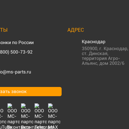
КТЫ
АДРЕС
Краснодар
онки по России
350900
,
г. Краснодар
,
(800) 500-73-92
ст. Динская,
территория Агро-
Альянс, дом 2002/6
fo@ms-parts.ru
зать звонок