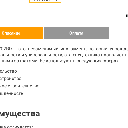
Описание
Оплата
702RD - это незаменимый инструмент, который упрощает
льности и универсальности, эта спецтехника позволяет 
ными затратами. Её используют в следующих сферах:
ельство
стройство
ое строительство
шленность
мущества
ка отличается: