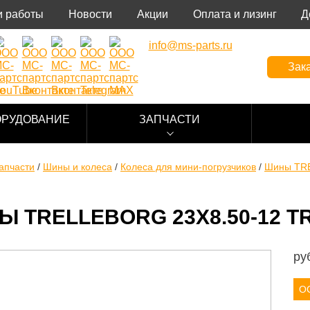
 работы
Новости
Акции
Оплата и лизинг
Д
info@ms-parts.ru
Зака
ОРУДОВАНИЕ
ЗАПЧАСТИ
апчасти
/
Шины и колеса
/
Колеса для мини-погрузчиков
/
Шины TR
 TRELLEBORG 23X8.50-12 TR
ру
О