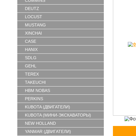
CUMMINS
DEUTZ
LOCUST
MUSTANG
XINCHAI
CASE
HANIX
SDLG
GEHL
TEREX
TAKEUCHI
HBM NOBAS
PERKINS
KUBOTA (ДВИГАТЕЛИ)
KUBOTA (МИНИ-ЭКСКАВАТОРЫ)
NEW HOLLAND
YANMAR (ДВИГАТЕЛИ)