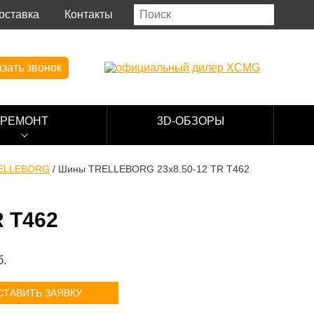
оставка
Контакты
зать звонок
РЕМОНТ
3D-ОБЗОРЫ
ELLEBORG
/
Шины TRELLEBORG 23x8.50-12 TR T462
 T462
б.
СТАВИТЬ ЗАЯВКУ