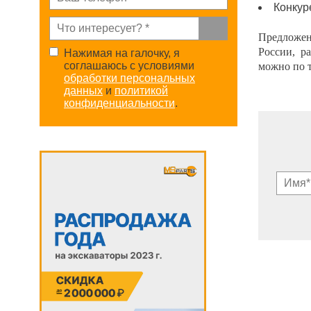
Конкур
Предложен
России, р
Нажимая на галочку, я
соглашаюсь с условиями
можно по 
обработки персональных
данных
и
политикой
конфиденциальности
.