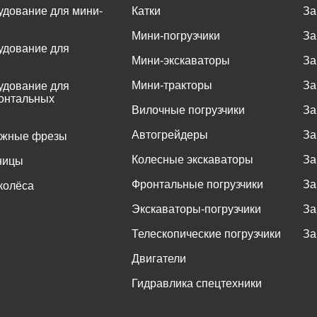
удование для мини-
Катки
За
Мини-погрузчики
За
удование для
Мини-экскаваторы
За
Мини-тракторы
За
удование для
онтальных
Вилочные погрузчики
За
Автогрейдеры
За
ожные фрезы
Колесные экскаваторы
За
ницы
Фронтальные погрузчики
За
колёса
Экскаваторы-погрузчики
За
Телескопические погрузчики
За
Двигатели
Гидравлика спецтехники