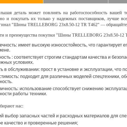
льшая деталь может повлиять на работоспособность вашей т
нно и покупать их только у надежных поставщиков, лучше вс
гинал
"Шины TRELLEBORG 23x8.50-12 TR T462" — обращайтес
ти и преимущества покупки "Шины TRELLEBORG 23x8.50-12 T
ечность: имеет высокую износостойкость, что гарантирует 
мене.
ость : соответствует строгим стандартам качества и безопа
ожных условиях.
ть в обслуживании: прост в установке и эксплуатации, что 
тимость: подходит для различных моделей спецтехники, об
ность.
ичность: использование способствует снижению эксплуат
ости работы техники.
бирают нас:
й выбор запасных частей и расходных материалов для спе
е качество и проверенные решения;