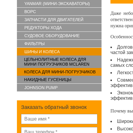
YANMAR (МИНИ-ЭКСКАВАТОРЫ)
ВОРС
Даже небо
ответстве
ЗАПЧАСТИ ДЛЯ ДВИГАТЕЛЕЙ
нужна ори
РЕДУКТОРЫ ХОДА
СУДОВОЕ ОБОРУДОВАНИЕ
Особеннос
ФИЛЬТРЫ
Долгов
ШИНЫ И КОЛЕСА
частой за
ЦЕЛЬНОЛИТНЫЕ КОЛЕСА ДЛЯ
Надежн
МИНИ ПОГРУЗЧИКОВ MCLAREN
самых сл
КОЛЕСА ДЛЯ МИНИ-ПОГРУЗЧИКОВ
Легкос
НАКИДНЫЕ ГУСЕНИЦЫ
Совмес
эффектив
JOHNSON PUMP
Эконом
эффективн
Заказать обратный звонок
Почему вы
Широки
Высоко