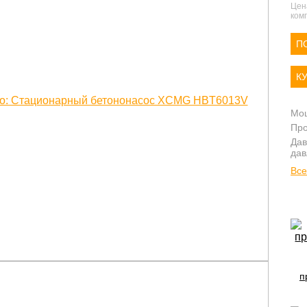
Цен
комп
П
К
Мощ
Про
Дав
дав
Все
п