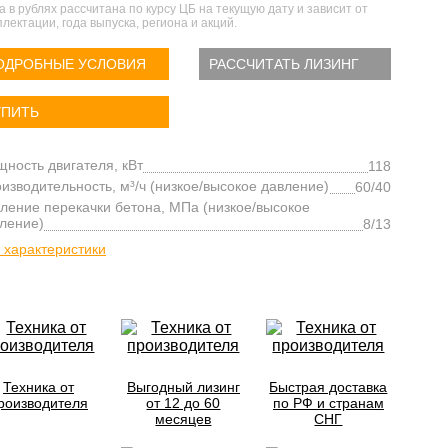
а в рублях рассчитана по курсу ЦБ на текущую дату и зависит от
лектации, года выпуска, региона и акций.
ОДРОБНЫЕ УСЛОВИЯ
РАССЧИТАТЬ ЛИЗИНГ
УПИТЬ
ность двигателя, кВт
118
изводительность, м³/ч (низкое/высокое давление)
60/40
ление перекачки бетона, МПа (низкое/высокое
ление)
8/13
 характеристики
Техника от
Выгодный лизинг
Быстрая доставка
роизводителя
от 12 до 60
по РФ и странам
месяцев
СНГ