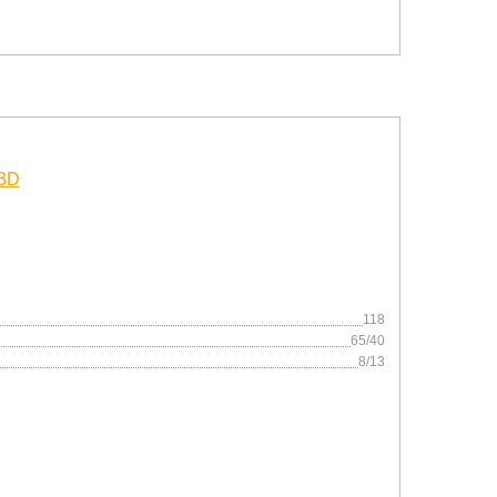
118
65/40
8/13