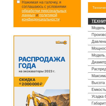
Нажимая на галочку, я
соглашаюсь с условиями
Техниче
обработки персональных
данных
и
политикой
конфиденциальности
.
ТЕХНИ
Модель
Произво
Давлени
Мощност
Модель 
Диаметр
Распред
Максима
Высота 
Емкость
Усадка 
Габарит