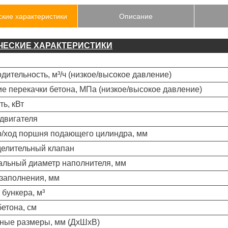
ские характеристики
Описание
ЧЕСКИЕ ХАРАКТЕРИСТИКИ
дительность, м³/ч (низкое/высокое давление)
е перекачки бетона, МПа (низкое/высокое давление)
ь, кВт
двигателя
/ход поршня подающего цилиндра, мм
елительный клапан
льный диаметр наполнителя, мм
заполнения, мм
 бункера, м³
бетона, см
ные размеры, мм (ДхШхВ)