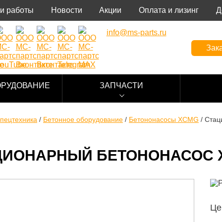
и работы
Новости
Акции
Оплата и лизинг
Д
info@ms-parts.ru
Зака
ОРУДОВАНИЕ
ЗАПЧАСТИ
пецтехника
/
Бетонное оборудование
/
Бетононасосы XCMG
/
Стац
ЦИОНАРНЫЙ БЕТОНОНАСОС X
Це