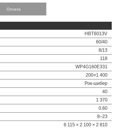
Оплата
HBT6013V
60/40
8/13
118
WP4G160E331
200×1 400
Рок-шибер
40
1 370
0.60
8–23
6 115 × 2 100 × 2 810