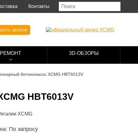
оставка
Контакты
зать звонок
РЕМОНТ
3D-ОБЗОРЫ
ионарный бетононасос XCMG HBT6013V
CMG HBT6013V
на: По запросу