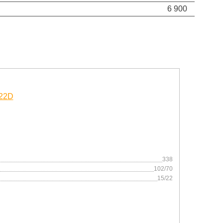
6 900
338
102/70
15/22