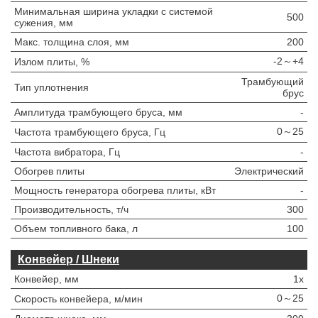
Минимальная ширина укладки с системой
500
сужения, мм
Макс. толщина слоя, мм
200
-2～+4
Излом плиты, %
Трамбующий
Тип уплотнения
брус
Амплитуда трамбующего бруса, мм
-
0～25
Частота трамбующего бруса, Гц
Частота вибратора, Гц
-
Обогрев плиты
Электрический
Мощность генератора обогрева плиты, кВт
-
Производительность, т/ч
300
Объем топливного бака, л
100
Конвейер / Шнеки
Конвейер, мм
1x
0～25
Скорость конвейера, м/мин